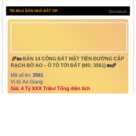
TIN MUA BÁN NHÀ ĐẤT VIP
Xem toàn bộ
🌾🏡 BÁN 14 CÔNG ĐẤT MẶT TIỀN ĐƯỜNG CẶP
RẠCH BỜ AO – Ô TÔ TỚI ĐẤT (MS: 3561) 🏡🌾
Mã số tin:
3561
Vị trí: An Giang
Giá: 4 Tỷ XXX Triệu/ Tổng diện tích
44
9
0