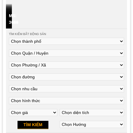
M
TÌM KIẾM BẤT ĐỘNG SẢN
Chọn thành phố
Chọn Quận / Huyện
Chọn Phường / Xã
Chọn đường
Chọn nhu cầu
Chọn hình thức
MS: 3558
Chọn giá
Chọn diện tích
Chọn Hướng