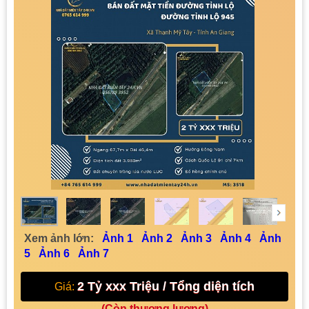
Xem ảnh lớn:
Ảnh 1
Ảnh 2
Ảnh 3
Ảnh 4
Ảnh
5
Ảnh 6
Ảnh 7
2 Tỷ xxx Triệu / Tổng diện tích
Giá:
(Còn thương lượng)