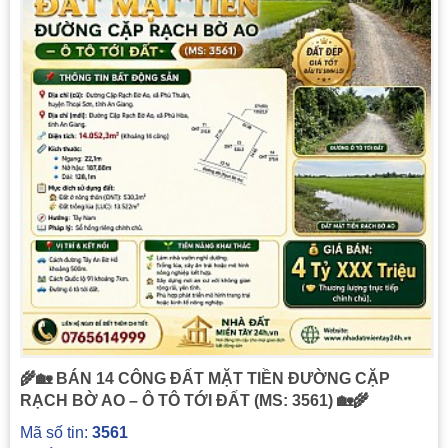
🌾🏡 BÁN 14 CÔNG ĐẤT MẶT TIỀN ĐƯỜNG CẶP
RẠCH BỜ AO – Ô TÔ TỚI ĐẤT (MS: 3561) 🏡🌾
Mã số tin:
3561