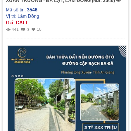
XUÂN TRƯỜNG - ĐÀ LẠT, LÂM ĐỒNG (MS: 3546) 🌟
Mã số tin:
3546
Vị trí: Lâm Đồng
Giá: CALL
441
18
0