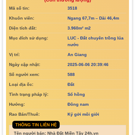
Mã số tin:
3518
Khuôn viên:
Ngang 67,7m – Dài 46,4m
Diện tích đất:
3.960m² m2
Mục đích sử dụng:
LUC - Đất chuyên trồng lúa
nước
Vị trí:
An Giang
Ngày cập nhật:
2025-06-06 20:39:46
Số người xem:
588
Loại địa ốc:
Đất
Tình trạng pháp lý:
Sổ hồng
Hướng:
Đông nam
Rao Bán/Thuê:
Ký gởi môi giới
THÔNG TIN LIÊN HỆ
Tên người bán: Nhà Đất Miền Tây 24h.vn