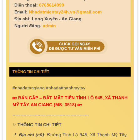
Điện thoại:
0765614999
Email:
Nhadatmientay24h.vn@gmail.com
Địa chỉ: Long Xuyên - An Giang
Người đăng:
admin
THÔNG TIN CHI TIẾT
#nhadatangiang #nhadatthanhmytay
🏡
BÁN GẤP – ĐẤT MẶT TIỀN TỈNH LỘ 945, XÃ THẠNH
MỸ TÂY, AN GIANG (MS: 3518)
🏡
-------------------------------------------------
✨
THÔNG TIN CHI TIẾT
:
📍
Địa chỉ (cũ)
: Đường Tỉnh Lộ 945, Xã Thạnh Mỹ Tây,