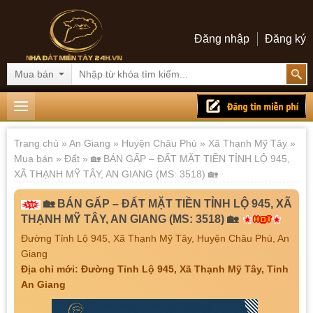
Đăng nhập
Đăng ký
Mua bán
Trang chủ
»
An Giang
»
Huyện Châu Phú
»
Xã Thạnh Mỹ Tây
»
Mua bán
»
Đất
» 🏡 BÁN GẤP – ĐẤT MẶT TIỀN TỈNH LỘ 945,
XÃ THẠNH MỸ TÂY, AN GIANG (MS: 3518) 🏡
🏡 BÁN GẤP – ĐẤT MẶT TIỀN TỈNH LỘ 945, XÃ
THẠNH MỸ TÂY, AN GIANG (MS: 3518) 🏡
Đường Tỉnh Lộ 945, Xã Thạnh Mỹ Tây, Huyện Châu Phú, An
Giang
Địa chỉ mới: Đường Tỉnh Lộ 945, Xã Thạnh Mỹ Tây, Tỉnh
An Giang