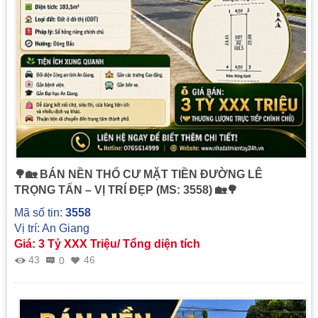
🌳🏡 BÁN NỀN THỔ CƯ MẶT TIỀN ĐƯỜNG LÊ
TRỌNG TẤN – VỊ TRÍ ĐẸP (MS: 3558) 🏡🌳
Mã số tin:
3558
Vị trí: An Giang
Giá: 3 Tỷ XXX Triệu/ Tổng diện tích
43
46
0