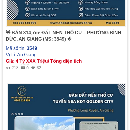
🌟 BÁN 314,7m² ĐẤT NỀN THỔ CƯ – PHƯỜNG BÌNH
ĐỨC, AN GIANG (MS: 3549) 🌟
Mã số tin:
3549
Vị trí: An Giang
Giá: 4 Tỷ XXX Triệu/ Tổng diện tích
218
62
0