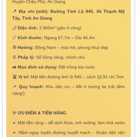
Huyện Châu Phú, An Giang
📍 Địa chỉ (mới): Đường Tỉnh Lộ 945, Xã Thạnh Mỹ
Tây, Tỉnh An Giang
📐
Diện tích:
3.960m² (gần 4 công)
📏
Kích thước:
Ngang 67,7m – Dài 46,4m
🧭
Hướng:
Đông Nam – mát mẻ, phong thuỷ đẹp
📄
Pháp lý:
Sổ hồng riêng, chính chủ
🚜
Mục đích sử dụng:
Đất trồng lúa nước
🛣️
Vị trí:
Mặt tiền đường tỉnh lộ 945 – cách QL91 chỉ 7km
📌
Quy hoạch:
Khu dân cư – đất ở tương lai (rất tiềm
năng!)
🎯
ƯU ĐIỂM & TIỀM NĂNG
:
🔹 Mặt tiền rộng – dễ tách thửa, mở xưởng, làm nhà vườn
🔹 Nằm ngay tuyến đường huyết mạch – thuận tiện vận