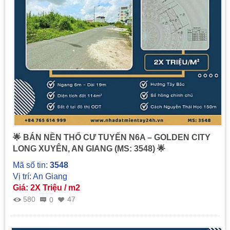
🌟 BÁN NỀN THỔ CƯ TUYẾN N6A – GOLDEN CITY
LONG XUYÊN, AN GIANG (MS: 3548) 🌟
Mã số tin:
3548
Vị trí: An Giang
Giá: 2X Triệu / m2
580
47
0