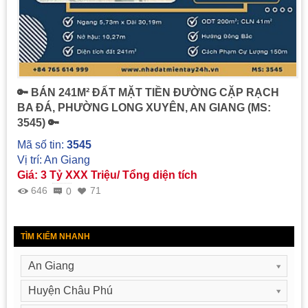
🔑 BÁN 241M² ĐẤT MẶT TIỀN ĐƯỜNG CẶP RẠCH
BA ĐÁ, PHƯỜNG LONG XUYÊN, AN GIANG (MS:
3545) 🔑
Mã số tin:
3545
Vị trí: An Giang
Giá: 3 Tỷ XXX Triệu/ Tổng diện tích
646
71
0
TÌM KIẾM NHANH
An Giang
Huyện Châu Phú