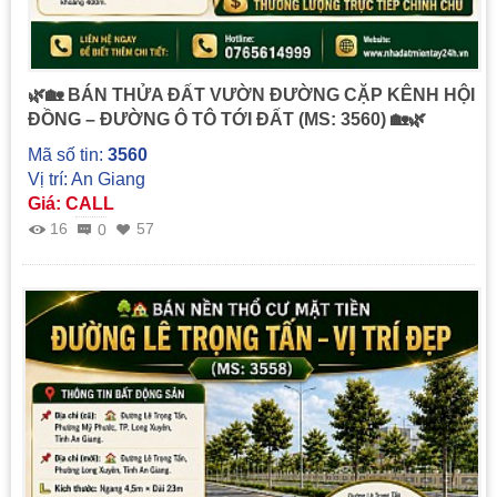
🌿🏡 BÁN THỬA ĐẤT VƯỜN ĐƯỜNG CẶP KÊNH HỘI
ĐỒNG – ĐƯỜNG Ô TÔ TỚI ĐẤT (MS: 3560) 🏡🌿
Mã số tin:
3560
Vị trí: An Giang
Giá: CALL
16
57
0