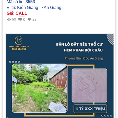
Mã số tin:
3553
Vị trí: Kiên Giang -> An Giang
Giá: CALL
60
22
0