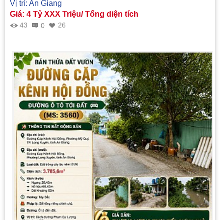
Vị trí: An Giang
Giá: 4 Tỷ XXX Triệu/ Tổng diện tích
43
26
0