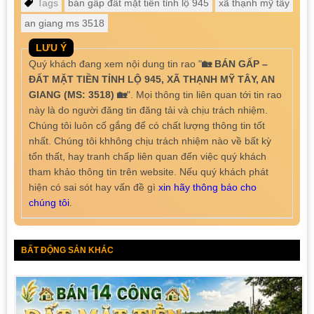
Tags
bán gấp đất mặt tiền tỉnh lộ 945
xã thạnh mỹ tây
an giang ms 3518
LƯU Ý
Quý khách đang xem nội dung tin rao "
🏡 BÁN GẤP –
ĐẤT MẶT TIỀN TỈNH LỘ 945, XÃ THẠNH MỸ TÂY, AN
GIANG (MS: 3518) 🏡
". Mọi thông tin liên quan tới tin rao
này là do người đăng tin đăng tải và chịu trách nhiệm.
Chúng tôi luôn cố gắng để có chất lượng thông tin tốt
nhất. Chúng tôi khhông chịu trách nhiệm nào về bất kỳ
tổn thất, hay tranh chấp liên quan đến việc quý khách
tham khảo thông tin trên website. Nếu quý khách phát
hiện có sai sót hay vấn đề gì
xin hãy thông báo cho
chúng tôi
.
BẤT ĐỘNG SẢN KHÁC