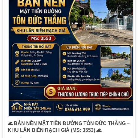
🌊 BÁN NỀN MẶT TIỀN ĐƯỜNG TÔN ĐỨC THẮNG –
KHU LẤN BIỂN RẠCH GIÁ (MS: 3553) 🌊