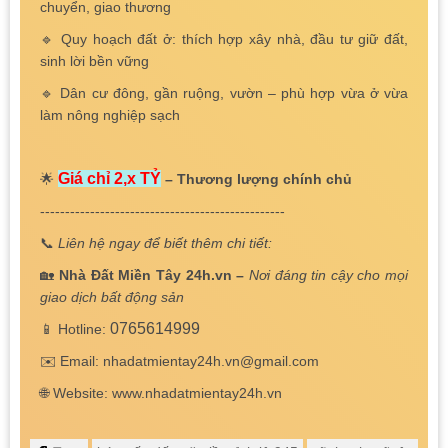
chuyển, giao thương
🔹 Quy hoạch đất ở: thích hợp xây nhà, đầu tư giữ đất,
sinh lời bền vững
🔹 Dân cư đông, gần ruộng, vườn – phù hợp vừa ở vừa
làm nông nghiệp sạch
Giá chỉ 2,x TỶ
🌟
– Thương lượng chính chủ
-------------------------------------------------
📞
Liên hệ ngay để biết thêm chi tiết:
🏡
Nhà Đất Miền Tây 24h.vn –
Nơi đáng tin cậy cho mọi
giao dịch bất động sản
0765614999
📱 Hotline:
✉️ Email: nhadatmientay24h.vn@gmail.com
🌐 Website: www.nhadatmientay24h.vn