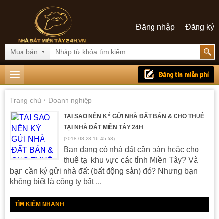
Đăng nhập
Đăng ký
Mua bán
Trang chủ
Doanh nghiệp
TẠI SAO NÊN KÝ GỬI NHÀ ĐẤT BÁN & CHO THUÊ
TẠI NHÀ ĐẤT MIỀN TÂY 24H
(2018-08-23 16:45:53)
Bạn đang có nhà đất cần bán hoặc cho
thuê tại khu vực các tỉnh Miền Tây? Và
bạn cần ký gửi nhà đất (bất động sản) đó? Nhưng bạn
không biết là công ty bất ...
TÌM KIẾM NHANH