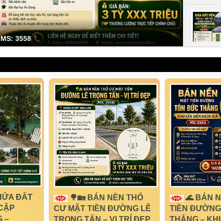
MS: 3049
MS: 3535
HỬA ĐẤT
🌳🏡 BÁN NỀN THỔ
🌊 BÁN 
CẶP
CƯ MẶT TIỀN ĐƯỜNG LÊ
TIỀN ĐƯỜNG
 –
TRỌNG TẤN – VỊ TRÍ ĐẸP
THẮNG – KH