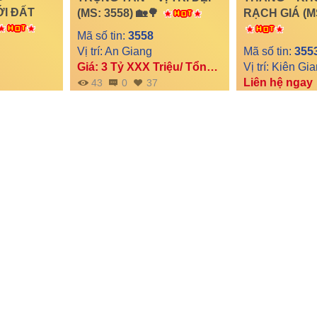
ỚI ĐẤT
(MS: 3558) 🏡🌳
RẠCH GIÁ (MS
Mã số tin:
3558
Vị trí: An Giang
Mã số tin:
355
Giá: 3 Tỷ XXX Triệu/ Tổng diện tích
Liên hệ ngay
43
0
37
59
0
 1 TRỆT 1
🌟 BÁN LÔ ĐẤT THỔ
🌟 BÁN 3
THIỆN – 3
CƯ – TẶNG NHÀ KHO
NỀN THỔ CƯ