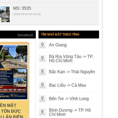
MS: 3296
MS: 3296
(2026-08-04 20:11:31)
TÌM NHÀ ĐẤT THEO TỈNH
Xem toàn bộ
An Giang
MS: 3553
Bà Rịa Vũng Tàu -> TP.
(2026-08-04 20:08:06)
Hồ Chí Minh
Bắc Kạn -> Thái Nguyên
Bạc Liêu -> Cà Mau
MS: 3477
(2025-07-06 17:58:59)
Bến Tre -> Vĩnh Long
NỀN MẶT
Bình Dương -> TP. Hồ
 TÔN ĐỨC
Chí Minh
U LẤN BIỂN