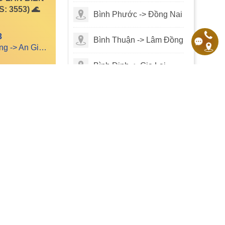
: 3553) 🌊
MS: 3516
Bình Phước -> Đồng Nai
(2025-07-06 17:56:30)
3
Bình Thuận -> Lâm Đồng
Vị trí: Kiên Giang -> An Giang
Bình Định -> Gia Lai
64
MS: 3433
Hà Giang -> Tuyên
(2025-07-06 17:54:30)
Quang
Hà Nam -> Ninh Bình
Hải Dương -> TP. Hải
Phòng
MS: 3063
(2025-07-06 17:46:28)
Hải Phòng
TIN NHÀ ĐẤT CHƯA XÁC THỰC
Xem thêm
Hậu Giang -> TP. Cần
Thơ
14,7m² ĐẤT
Hòa Bình -> Phú Thọ
 – PHƯỜNG
QUẢNG CÁO