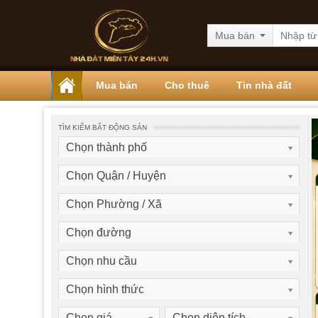
Mua bán
Mua bán
Cho thuê
Tin nhà đất
TÌM KIẾM BẤT ĐỘNG SẢN
Chọn thành phố
Chọn Quận / Huyện
Chọn Phường / Xã
Chọn đường
Chọn nhu cầu
Chọn hình thức
Chọn giá
Chọn diện tích