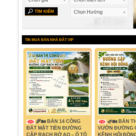
Chọn Hướng
MS: 3558
TIN MUA BÁN NHÀ ĐẤT VIP
🌾🏡 BÁN 14 CÔNG
🌿🏡 BÁN T
ĐẤT MẶT TIỀN ĐƯỜNG
VƯỜN ĐƯỜNG 
CẶP RẠCH BỜ AO – Ô TÔ
KÊNH HỘI ĐỒNG