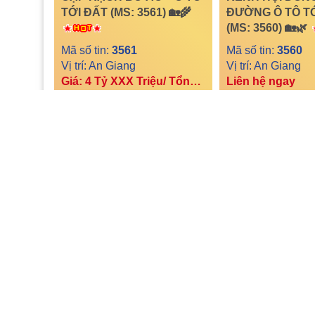
TỚI ĐẤT (MS: 3561) 🏡🌾
ĐƯỜNG Ô TÔ T
(MS: 3560) 🏡🌿
Mã số tin:
3561
Mã số tin:
3560
Vị trí: An Giang
Vị trí: An Giang
Giá: 4 Tỷ XXX Triệu/ Tổng diện tích
Liên hệ ngay
42
0
43
15
0
42
🏡 BÁN NHÀ 1 TRỆT 1
🏡 BÁN NHÀ
LẦU MỚI HOÀN THIỆN –
LẦU MỚI HOÀN 