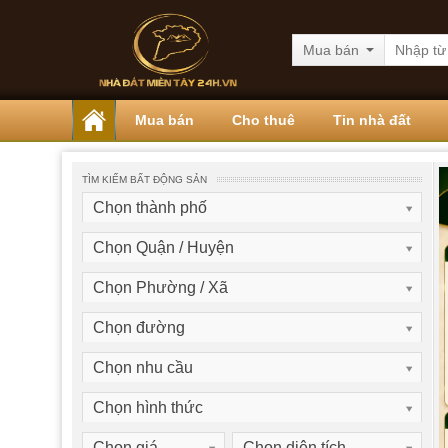
Mua bán
Mua bán
Cho thuê
Tin nhà đất
TÌM KIẾM BẤT ĐỘNG SẢN
Chọn thành phố
Chọn Quận / Huyện
Chọn Phường / Xã
Chọn đường
Chọn nhu cầu
Chọn hình thức
Chọn giá
Chọn diện tích