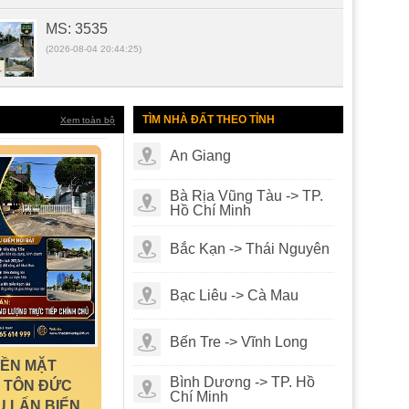
MS: 3296
MS: 3296
(2026-08-04 20:11:31)
TÌM NHÀ ĐẤT THEO TỈNH
Xem toàn bộ
An Giang
MS: 3553
Bà Rịa Vũng Tàu -> TP.
(2026-08-04 20:08:06)
Hồ Chí Minh
Bắc Kạn -> Thái Nguyên
Bạc Liêu -> Cà Mau
MS: 3477
(2025-07-06 17:58:59)
Bến Tre -> Vĩnh Long
NỀN MẶT
Bình Dương -> TP. Hồ
 TÔN ĐỨC
Chí Minh
U LẤN BIỂN