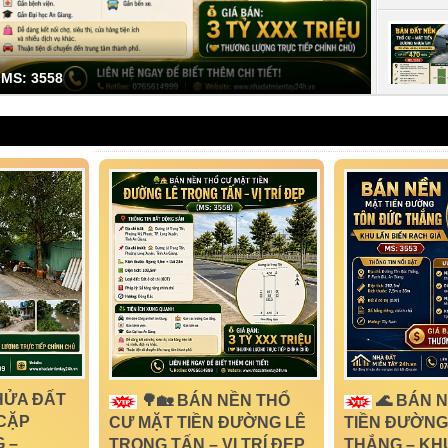
MS: 3049
MS: 3535
HỬA ĐẤT
🌳🏡 BÁN NỀN THỔ
🌊 BÁN 
CẶP
CƯ MẶT TIỀN ĐƯỜNG LÊ
TIỀN ĐƯỜNG
 –
TRỌNG TẤN – VỊ TRÍ ĐẸP
THẮNG – KH