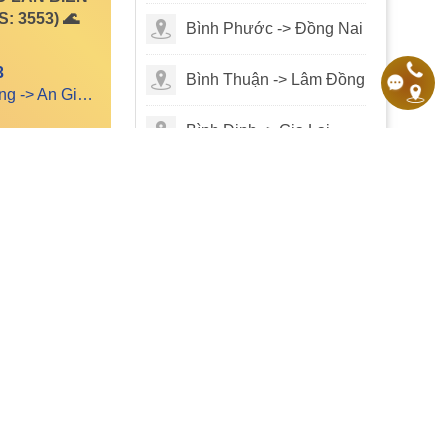
: 3553) 🌊
MS: 3516
Bình Phước -> Đồng Nai
(2025-07-06 17:56:30)
3
Bình Thuận -> Lâm Đồng
Vị trí: Kiên Giang -> An Giang
Bình Định -> Gia Lai
7
MS: 3433
Hà Giang -> Tuyên
(2025-07-06 17:54:30)
Quang
Hà Nam -> Ninh Bình
Hải Dương -> TP. Hải
Phòng
MS: 3063
(2025-07-06 17:46:28)
Hải Phòng
TIN NHÀ ĐẤT CHƯA XÁC THỰC
Xem thêm
Hậu Giang -> TP. Cần
Thơ
14,7m² ĐẤT
Hòa Bình -> Phú Thọ
 – PHƯỜNG
QUẢNG CÁO