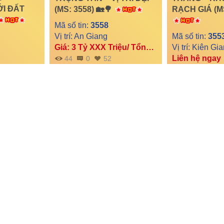
ỚI ĐẤT
(MS: 3558) 🏡🌳
RẠCH GIÁ (MS
Mã số tin:
3558
Vị trí: An Giang
Mã số tin:
355
Giá: 3 Tỷ XXX Triệu/ Tổng diện tích
Liên hệ ngay
44
0
52
61
0
 1 TRỆT 1
🌟 BÁN LÔ ĐẤT THỔ
🌟 BÁN 3
THIỆN – 3
CƯ – TẶNG NHÀ KHO
NỀN THỔ CƯ