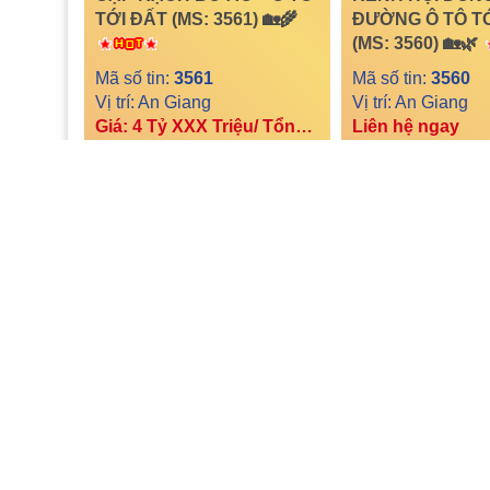
TỚI ĐẤT (MS: 3561) 🏡🌾
ĐƯỜNG Ô TÔ T
(MS: 3560) 🏡🌿
Mã số tin:
3561
Mã số tin:
3560
Vị trí: An Giang
Vị trí: An Giang
Giá: 4 Tỷ XXX Triệu/ Tổng diện tích
Liên hệ ngay
44
0
14
17
0
12
🏡 BÁN NHÀ 1 TRỆT 1
🏡 BÁN NHÀ
LẦU MỚI HOÀN THIỆN –
LẦU MỚI HOÀN 