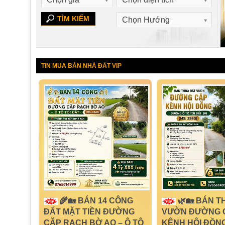
Chọn Hướng
MS: 3558
TIN MUA BÁN NHÀ ĐẤT VIP
🌾🏡 BÁN 14 CÔNG
🌿🏡 BÁN T
ĐẤT MẶT TIỀN ĐƯỜNG
VƯỜN ĐƯỜNG 
CẶP RẠCH BỜ AO – Ô TÔ
KÊNH HỘI ĐỒNG